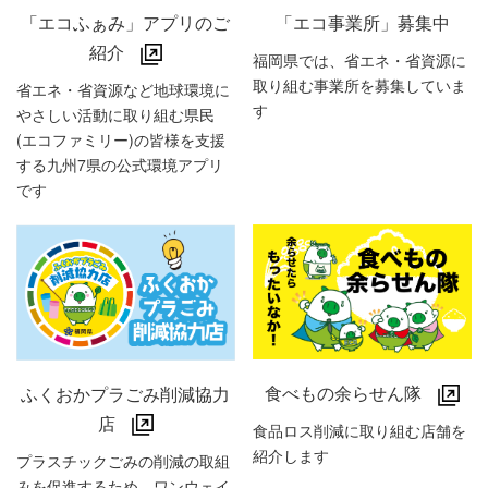
「エコ事業所」募集中
「エコふぁみ」アプリのご
紹介
福岡県では、省エネ・省資源に
取り組む事業所を募集していま
省エネ・省資源など地球環境に
す
やさしい活動に取り組む県民
(エコファミリー)の皆様を支援
する九州7県の公式環境アプリ
です
食べもの余らせん隊
ふくおかプラごみ削減協力
店
食品ロス削減に取り組む店舗を
紹介します
プラスチックごみの削減の取組
みを促進するため、ワンウェイ