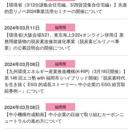
【環境省（3/12分譲集合住宅編、3/28賃貸集合住宅編）】先進
的窓リノベ2024事業活用セミナーの開催について
2024年03月11日
福岡県
【環境省(大阪会場3/21、東京海上3/22※オンライン併用)】業
務用建築物の脱炭素改修加速化事業（脱炭素ビルリノベ事
業）の公募説明会の開催について
2024年03月08日
福岡県
【九州環境エネルギー産業推進機構(K-RIP)（3月18日開催）】
第 146 回エコ塾 with 福岡市 (ハイブリッド開催)『脱炭素時代
を生き抜く ESG 的成長ストーリー～中小企業の ESG 経営取
組事例～』について
2024年03月08日
福岡県
【中小機構作成動画】中小企業の目線で取り組むカーボンニ
ュートラルの進め方について